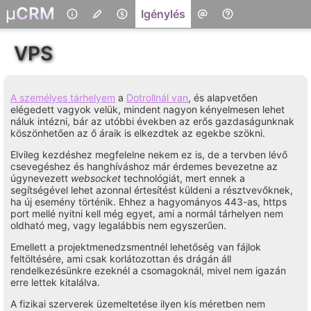
μ
CRM
I
génylés
VPS
A személyes tárhelyem
a
Dotrollnál van
, és alapvetően
elégedett vagyok velük, mindent nagyon kényelmesen lehet
náluk intézni, bár az utóbbi években az erős gazdaságunknak
köszönhetően az ő áraik is elkezdtek az egekbe szökni.
Elvileg kezdéshez megfelelne nekem ez is, de a tervben lévő
csevegéshez és hanghíváshoz már érdemes bevezetne az
úgynevezett
websocket
technológiát, mert ennek a
segítségével lehet azonnal értesítést küldeni a résztvevőknek,
ha új esemény történik. Ehhez a hagyományos 443-as, https
port mellé nyitni kell még egyet, ami a normál tárhelyen nem
oldható meg, vagy legalábbis nem egyszerűen.
Emellett a projektmenedzsmentnél lehetőség van fájlok
feltöltésére, ami csak korlátozottan és drágán áll
rendelkezésünkre ezeknél a csomagoknál, mivel nem igazán
erre lettek kitalálva.
A fizikai szerverek üzemeltetése ilyen kis méretben nem