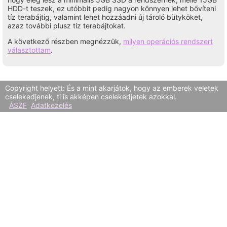
HDD-t teszek, ez utóbbit pedig nagyon könnyen lehet bővíteni
tíz terabájtig, valamint lehet hozzáadni új tároló bütyköket,
azaz további plusz tíz terabájtokat.
A következő részben megnézzük,
milyen operációs rendszert
választottam
.
Copyright helyett: És a mint akarjátok, hogy az emberek veletek
cselekedjenek, ti is akképen cselekedjetek azokkal.
ÁSZF
Adatkezelés