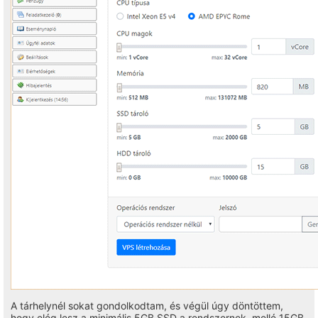
A tárhelynél sokat gondolkodtam, és végül úgy döntöttem,
hogy elég lesz a minimális 5GB SSD a rendszernek, mellé 15GB