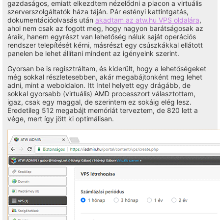
gazdaságos, emiatt elkezdtem nézelődni a piacon a virtuális
szerverszolgáltatók háza táján. Pár estényi kattintgatás,
dokumentációolvasás után
akadtam az atw.hu VPS oldalára
,
ahol nem csak az fogott meg, hogy nagyon barátságosak az
áraik, hanem egyrészt van lehetőség náluk saját operációs
rendszer telepítését kérni, másrészt egy csúszkákkal ellátott
panelen be lehet állítani mindent az igényeink szerint.
Gyorsan be is regisztráltam, és kiderült, hogy a lehetőségeket
még sokkal részletesebben, akár megabájtonként meg lehet
adni, mint a weboldalon. Itt Intel helyett egy drágább, de
sokkal gyorsabb (virtuális) AMD processzort választottam,
igaz, csak egy maggal, de szerintem ez sokáig elég lesz.
Eredetileg 512 megabájt memóriát terveztem, de 820 lett a
vége, mert így jött ki optimálisan.