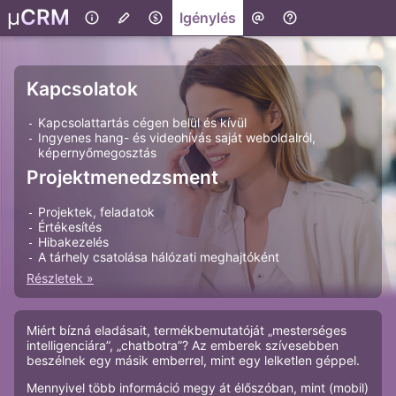
μ
CRM
I
génylés
Kapcsolatok
Kapcsolattartás cégen belül és kívül
Ingyenes hang- és videohívás saját weboldalról,
képernyőmegosztás
Projektmenedzsment
Projektek, feladatok
Értékesítés
Hibakezelés
A tárhely csatolása hálózati meghajtóként
Részletek »
Miért bízná eladásait, termékbemutatóját „mesterséges
intelligenciára”, „chatbotra”? Az emberek szívesebben
beszélnek egy másik emberrel, mint egy lelketlen géppel.
Mennyivel több információ megy át élőszóban, mint (mobil)