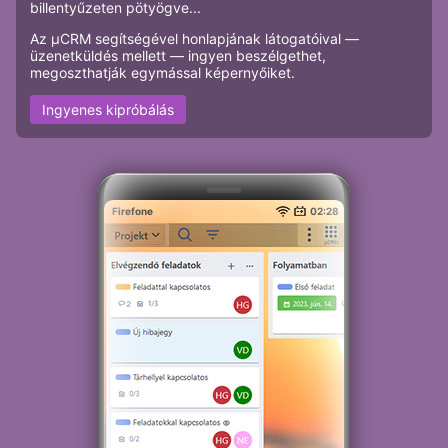
billentyűzeten pötyögve...
Az μCRM segítségével honlapjának látogatóival —
üzenetküldés mellett — ingyen beszélgethet,
megoszthatják egymással képernyőiket.
Ingyenes kipróbálás
Firefone
02:28